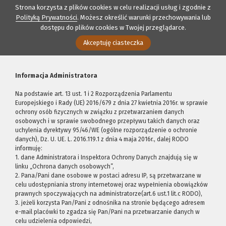
Strona korzysta z plików cookies w celu realizacji usług i zgodnie z
Polityką Prywatności
. Możesz określić warunki przechowywania lub
dostępu do plików cookies w Twojej przeglądarce.
Akceptuję ciasteczka
Informacja Administratora
Na podstawie art. 13 ust. 1 i 2 Rozporządzenia Parlamentu
Europejskiego i Rady (UE) 2016/679 z dnia 27 kwietnia 2016r. w sprawie
ochrony osób fizycznych w związku z przetwarzaniem danych
osobowych i w sprawie swobodnego przepływu takich danych oraz
uchylenia dyrektywy 95/46/WE (ogólne rozporządzenie o ochronie
danych), Dz. U. UE. L. 2016.119.1 z dnia 4 maja 2016r., dalej RODO
informuję:
1. dane Administratora i Inspektora Ochrony Danych znajdują się w
linku „Ochrona danych osobowych”,
2. Pana/Pani dane osobowe w postaci adresu IP, są przetwarzane w
celu udostępniania strony internetowej oraz wypełnienia obowiązków
prawnych spoczywających na administratorze(art.6 ust.1 lit.c RODO),
3. jeżeli korzysta Pan/Pani z odnośnika na stronie będącego adresem
e-mail placówki to zgadza się Pan/Pani na przetwarzanie danych w
celu udzielenia odpowiedzi,