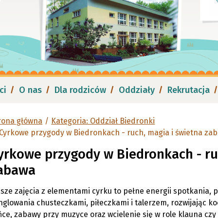
ci
O nas
Dla rodziców
Oddziały
Rekrutacja
rona główna
Kategoria: Oddział Biedronki
Cyrkowe przygody w Biedronkach - ruch, magia i świetna za
yrkowe przygody w Biedronkach - ru
abawa
sze zajęcia z elementami cyrku to pełne energii spotkania, p
nglowania chusteczkami, piłeczkami i talerzem, rozwijając ko
ńce, zabawy przy muzyce oraz wcielenie się w role klauna czy