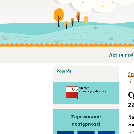
Aktualnoś
Powrót
St
C
z
Zapewnianie
Na
dostępności
żo
ta