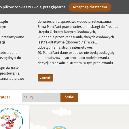
o plików cookies w Twojej przeglądarce.
Akceptuję ciasteczka
rządu
do wniesienia sprzeciwu wobec przetwarzania,
onym
8. ma Pan/Pani prawo wniesienia skargi do Prezesa
Urzędu Ochrony Danych Osobowych,
ą przekazywane
9. podanie przez Pana/Panią danych osobowych
cji
jest fakultatywne (dobrowolne) w celu
udostępnienia strony internetowej,
zetwarzane
10. Pana/Pani dane osobowe nie będą podlegały
niezbędnym do
zautomatyzowanym procesom podejmowania
decyzji przez Administratora, w tym profilowaniu.
ępu do treści
prostowania,
zamknij
zania lub prawo
ratora
Fraza