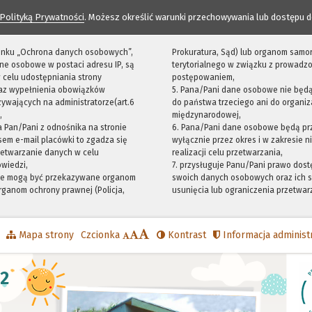
Polityką Prywatności
. Możesz określić warunki przechowywania lub dostępu d
 linku „Ochrona danych osobowych”,
Prokuratura, Sąd) lub organom samo
ne osobowe w postaci adresu IP, są
terytorialnego w związku z prowadz
 celu udostępniania strony
postępowaniem,
raz wypełnienia obowiązków
5. Pana/Pani dane osobowe nie będ
ywających na administratorze(art.6
do państwa trzeciego ani do organiza
,
międzynarodowej,
sta Pan/Pani z odnośnika na stronie
6. Pana/Pani dane osobowe będą pr
em e-mail placówki to zgadza się
wyłącznie przez okres i w zakresie 
zetwarzanie danych w celu
realizacji celu przetwarzania,
owiedzi,
7. przysługuje Panu/Pani prawo dost
we mogą być przekazywane organom
swoich danych osobowych oraz ich s
ganom ochrony prawnej (Policja,
usunięcia lub ograniczenia przetwar
Mapa strony
Czcionka
Kontrast
Informacja administ
12