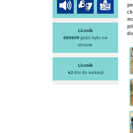
pe
ch
mo
pó
Licznik
do
685609
gości było na
stronie
Licznik
42
dni do wakacji