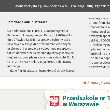
Strona korzysta z plików cookies w celu realizacji usług i zgodnie z
znajdują się w
Informacja Administratora
2. Pana/Pani da
przetwarzane w
Na podstawie art. 13 ust. 1 i 2 Rozporządzenia
internetowej o
Parlamentu Europejskiego i Rady (UE) 2016/679 z
prawnych spocz
dnia 27 kwietnia 2016r. w sprawie ochrony osób
ust.1 lit.c RODO)
fizycznych w związku z przetwarzaniem danych
3. jeżeli korzy
osobowych i w sprawie swobodnego przepływu
będącego adres
takich danych oraz uchylenia dyrektywy 95/46/WE
Pan/Pani na pr
(ogólne rozporządzenie o ochronie danych), Dz. U.
udzielenia odp
UE. L. 2016.119.1 z dnia 4 maja 2016r., dalej RODO
4. dane osobo
informuję:
państwowym, or
1. dane Administratora i Inspektora Ochrony Danych
Strona główna
Przedszkole nr 
w Warszawie