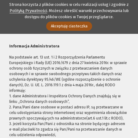
Strona korzysta z plików cookies w celu realizacji usług i zgodnie z
Polityką Prywatności
. Możesz określić warunki przechowywania lub
dostępu do plików cookies w Twojej przeglądarce.
Akceptuję ciasteczka
Informacja Administratora
Na podstawie art. 13 ust. 1 i 2 Rozporządzenia Parlamentu
Europejskiego i Rady (UE) 2016/679 z dnia 27 kwietnia 2016r. w sprawie
ochrony osób fizycznych w związku z przetwarzaniem danych
osobowych i w sprawie swobodnego przepływu takich danych oraz
uchylenia dyrektywy 95/46/WE (ogólne rozporządzenie o ochronie
danych), Dz. U. UE. L. 2016.119.1 z dnia 4 maja 2016r., dalej RODO
informuję:
1. dane Administratora i Inspektora Ochrony Danych znajdują się w
linku „Ochrona danych osobowych”,
2. Pana/Pani dane osobowe w postaci adresu IP, są przetwarzane w
celu udostępniania strony internetowej oraz wypełnienia obowiązków
prawnych spoczywających na administratorze(art.6 ust.1 lit.c RODO),
3. jeżeli korzysta Pan/Pani z odnośnika na stronie będącego adresem
e-mail placówki to zgadza się Pan/Pani na przetwarzanie danych w
celu udzielenia odpowiedzi,