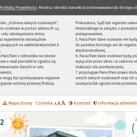
Polityką Prywatności
. Możesz określić warunki przechowywania lub dostępu d
 linku „Ochrona danych osobowych”,
Prokuratura, Sąd) lub organom samo
ne osobowe w postaci adresu IP, są
terytorialnego w związku z prowadz
 celu udostępniania strony
postępowaniem,
raz wypełnienia obowiązków
5. Pana/Pani dane osobowe nie będ
ywających na administratorze(art.6
do państwa trzeciego ani do organiza
,
międzynarodowej,
sta Pan/Pani z odnośnika na stronie
6. Pana/Pani dane osobowe będą pr
em e-mail placówki to zgadza się
wyłącznie przez okres i w zakresie 
zetwarzanie danych w celu
realizacji celu przetwarzania,
owiedzi,
7. przysługuje Panu/Pani prawo dost
we mogą być przekazywane organom
swoich danych osobowych oraz ich s
ganom ochrony prawnej (Policja,
usunięcia lub ograniczenia przetwar
Mapa strony
Czcionka
Kontrast
Informacja administ
12