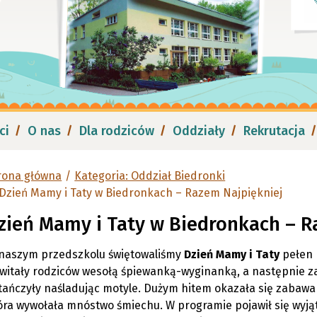
ci
O nas
Dla rodziców
Oddziały
Rekrutacja
rona główna
Kategoria: Oddział Biedronki
Dzień Mamy i Taty w Biedronkach – Razem Najpiękniej
zień Mamy i Taty w Biedronkach – R
naszym przedszkolu świętowaliśmy
Dzień Mamy i Taty
pełen r
witały rodziców wesołą śpiewanką-wyginanką, a następnie z
tańczyły naśladując motyle. Dużym hitem okazała się zabawa
óra wywołała mnóstwo śmiechu. W programie pojawił się wyjąt