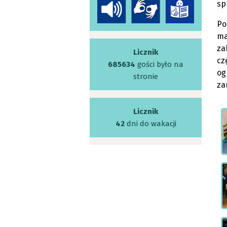
sp
Po
ma
za
Licznik
cz
685634
gości było na
og
stronie
za
Licznik
42
dni do wakacji