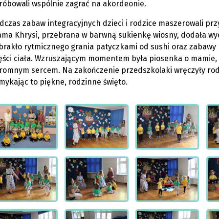
róbowali wspólnie zagrać na akordeonie.
dczas zabaw integracyjnych dzieci i rodzice maszerowali prz
ma Khrysi, przebrana w barwną sukienkę wiosny, dodała wyd
brakło rytmicznego grania patyczkami od sushi oraz zabawy 
ęści ciała. Wzruszającym momentem była piosenka o mamie, k
romnym sercem. Na zakończenie przedszkolaki wręczyły ro
mykając to piękne, rodzinne święto.