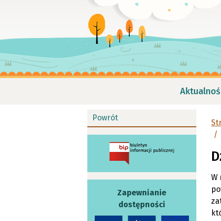
Aktualnoś
Powrót
St
D
W 
po
Zapewnianie
za
dostępności
kt