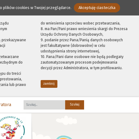
o plików cookies w Twojej przeglądarce.
Akceptuję ciasteczka
rządu
do wniesienia sprzeciwu wobec przetwarzania,
onym
8. ma Pan/Pani prawo wniesienia skargi do Prezesa
Urzędu Ochrony Danych Osobowych,
ą przekazywane
9. podanie przez Pana/Panią danych osobowych
cji
jest fakultatywne (dobrowolne) w celu
udostępnienia strony internetowej,
zetwarzane
10. Pana/Pani dane osobowe nie będą podlegały
niezbędnym do
zautomatyzowanym procesom podejmowania
decyzji przez Administratora, w tym profilowaniu.
ępu do treści
prostowania,
zamknij
zania lub prawo
ratora
Fraza