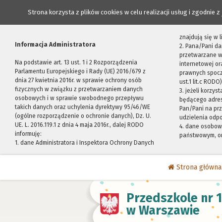
Strona korzysta z plików cookies w celu realizacji usług i zgodnie z
znajdują się w
Informacja Administratora
2. Pana/Pani da
przetwarzane w
Na podstawie art. 13 ust. 1 i 2 Rozporządzenia
internetowej o
Parlamentu Europejskiego i Rady (UE) 2016/679 z
prawnych spocz
dnia 27 kwietnia 2016r. w sprawie ochrony osób
ust.1 lit.c RODO)
fizycznych w związku z przetwarzaniem danych
3. jeżeli korzy
osobowych i w sprawie swobodnego przepływu
będącego adres
takich danych oraz uchylenia dyrektywy 95/46/WE
Pan/Pani na pr
(ogólne rozporządzenie o ochronie danych), Dz. U.
udzielenia odp
UE. L. 2016.119.1 z dnia 4 maja 2016r., dalej RODO
4. dane osobo
informuję:
państwowym, or
1. dane Administratora i Inspektora Ochrony Danych
Strona główna
Przedszkole nr 
w Warszawie