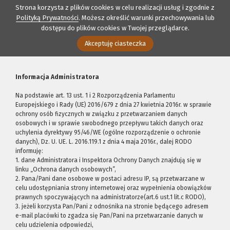
Strona korzysta z plików cookies w celu realizacji usług i zgodnie z
Polityką Prywatności
. Możesz określić warunki przechowywania lub
dostępu do plików cookies w Twojej przeglądarce.
Akceptuję ciasteczka
Informacja Administratora
Na podstawie art. 13 ust. 1 i 2 Rozporządzenia Parlamentu
Europejskiego i Rady (UE) 2016/679 z dnia 27 kwietnia 2016r. w sprawie
ochrony osób fizycznych w związku z przetwarzaniem danych
osobowych i w sprawie swobodnego przepływu takich danych oraz
uchylenia dyrektywy 95/46/WE (ogólne rozporządzenie o ochronie
danych), Dz. U. UE. L. 2016.119.1 z dnia 4 maja 2016r., dalej RODO
informuję:
1. dane Administratora i Inspektora Ochrony Danych znajdują się w
linku „Ochrona danych osobowych”,
2. Pana/Pani dane osobowe w postaci adresu IP, są przetwarzane w
celu udostępniania strony internetowej oraz wypełnienia obowiązków
prawnych spoczywających na administratorze(art.6 ust.1 lit.c RODO),
3. jeżeli korzysta Pan/Pani z odnośnika na stronie będącego adresem
e-mail placówki to zgadza się Pan/Pani na przetwarzanie danych w
celu udzielenia odpowiedzi,