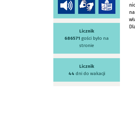
ni
na
wł
Dl
Licznik
686571
gości było na
stronie
Licznik
44
dni do wakacji