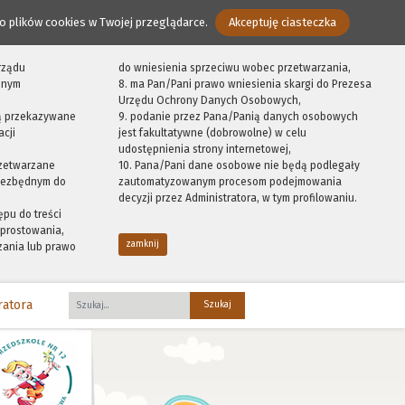
o plików cookies w Twojej przeglądarce.
Akceptuję ciasteczka
rządu
do wniesienia sprzeciwu wobec przetwarzania,
onym
8. ma Pan/Pani prawo wniesienia skargi do Prezesa
Urzędu Ochrony Danych Osobowych,
ą przekazywane
9. podanie przez Pana/Panią danych osobowych
cji
jest fakultatywne (dobrowolne) w celu
udostępnienia strony internetowej,
zetwarzane
10. Pana/Pani dane osobowe nie będą podlegały
niezbędnym do
zautomatyzowanym procesom podejmowania
decyzji przez Administratora, w tym profilowaniu.
ępu do treści
prostowania,
zamknij
zania lub prawo
ratora
Fraza